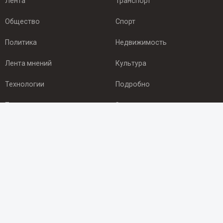
Лента
Транспорт
Общество
Спорт
Политика
Недвижимость
Лента мнений
Культура
Технологии
Подробно
Происшествия
Здоровье
Экономика
Арктика
ПОДПИСКА
Подпишись на рассылку NEWSROOM24
и будь
в курсе новостей в своём городе: