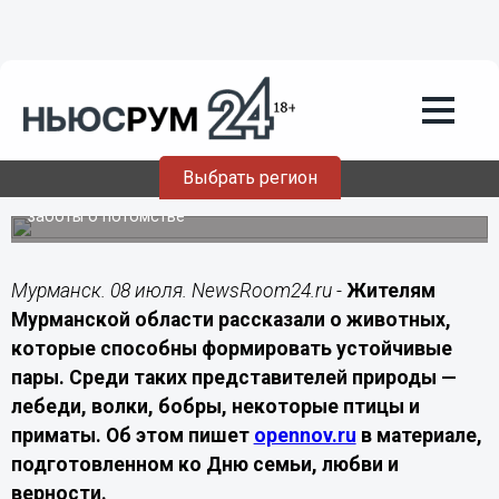
Подробно
08.07.2026
14:00
Жителям Заполярья рассказали о
самых верных животных
Выбрать регион
Животные сохраняют пары ради защиты территории и
заботы о потомстве
Мурманск. 08 июля. NewsRoom24.ru -
Жителям
Мурманской области рассказали о животных,
которые способны формировать устойчивые
пары. Среди таких представителей природы —
лебеди, волки, бобры, некоторые птицы и
приматы. Об этом пишет
opennov.ru
в материале,
подготовленном ко Дню семьи, любви и
верности.