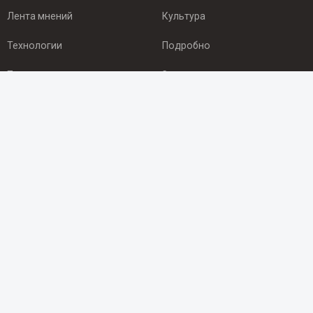
Лента мнений
Культура
Технологии
Подробно
Происшествия
Здоровье
Экономика
Арктика
ПОДПИСКА
Подпишись на рассылку NEWSROOM24
и будь
в курсе новостей в своём городе:
Подписаться
© 2012 - 2025 ООО "Ньюсрум" (ИА Newsroom24 (Ньюсрум24).
Учредитель — ООО "Ньюсрум"
Свидетельство о регистрации СМИ ИА № ФС 77 - 45920 от 22.07.2011г.