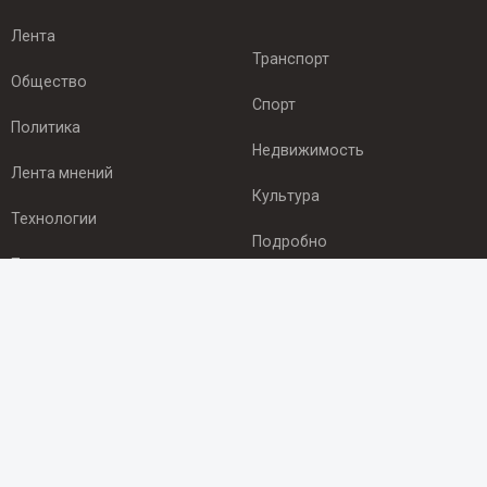
Лента
Транспорт
Общество
Спорт
Политика
Недвижимость
Лента мнений
Культура
Технологии
Подробно
Происшествия
Здоровье
Экономика
ПОДПИСКА
Подпишись на рассылку NEWSROOM24
и будь
в курсе новостей в своём городе: