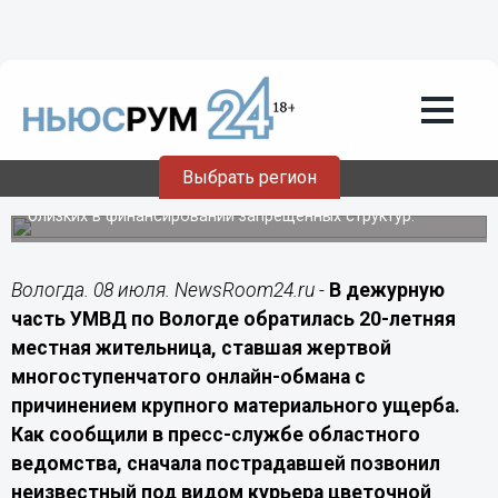
Происшествия
08.07.2026
20:50
Вологодская студентка лишилась 804
тысяч рублей после звонка о доставке
букета
Выбрать регион
Телефонные аферисты взломали аккаунт девушки на
«Госуслугах» с помощью СМС-кода и обвинили её
близких в финансировании запрещенных структур.
Вологда. 08 июля. NewsRoom24.ru -
В дежурную
часть УМВД по Вологде обратилась 20-летняя
местная жительница, ставшая жертвой
многоступенчатого онлайн-обмана с
причинением крупного материального ущерба.
Как сообщили в пресс-службе областного
ведомства, сначала пострадавшей позвонил
неизвестный под видом курьера цветочной