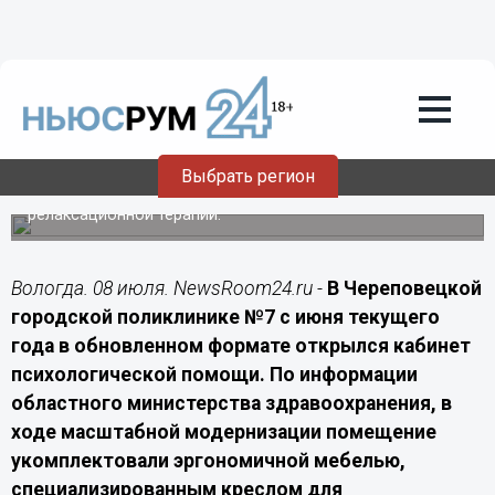
Здоровье
08.07.2026
19:20
Кабинет медицинского психолога
модернизировали в поликлинике №7
Череповца
Выбрать регион
Рабочее пространство специалиста оснастили
передовой электроникой для экспресс-диагностики и
релаксационной терапии.
Вологда. 08 июля. NewsRoom24.ru -
В Череповецкой
городской поликлинике №7 с июня текущего
года в обновленном формате открылся кабинет
психологической помощи. По информации
областного министерства здравоохранения, в
ходе масштабной модернизации помещение
укомплектовали эргономичной мебелью,
специализированным креслом для