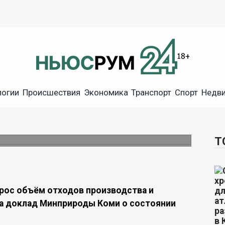
логии
Происшествия
Экономика
Транспорт
Спорт
Недв
ромышленных отходов за год
тия
Т
ырос объём отходов производства и
а доклад Минприроды Коми о состоянии