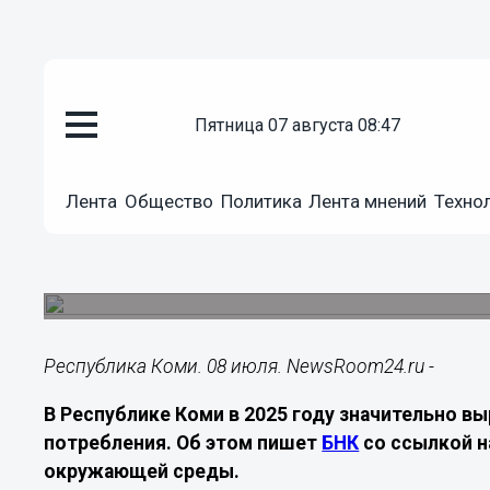
пятница 07 августа 08:47
Подробно
Лента
Общество
Политика
Лента мнений
Техно
08.07.2026
21:00
В Коми на 42% вырос объём п
Основной вклад внесли добывающие предприя
Республика Коми. 08 июля. NewsRoom24.ru -
В Республике Коми в 2025 году значительно в
потребления. Об этом пишет
БНК
со ссылкой н
окружающей среды.