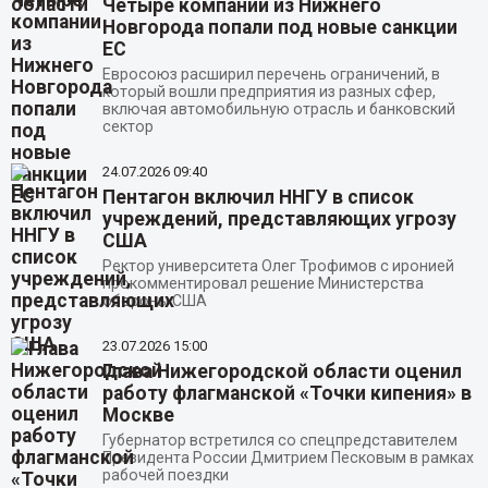
Четыре компании из Нижнего
Новгорода попали под новые санкции
ЕС
Евросоюз расширил перечень ограничений, в
который вошли предприятия из разных сфер,
включая автомобильную отрасль и банковский
сектор
24.07.2026
09:40
Пентагон включил ННГУ в список
учреждений, представляющих угрозу
США
Ректор университета Олег Трофимов с иронией
прокомментировал решение Министерства
обороны США
23.07.2026
15:00
Глава Нижегородской области оценил
работу флагманской «Точки кипения» в
Москве
Губернатор встретился со спецпредставителем
Президента России Дмитрием Песковым в рамках
рабочей поездки