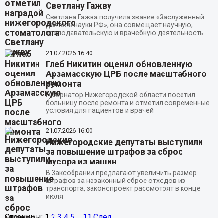
Светлану Гажву
Светлана Гажва получила звание «Заслуженный
деятель науки РФ», она совмещает научную,
преподавательскую и врачебную деятельность
21.07.2026
16:40
Глеб Никитин оценил обновленную
Арзамасскую ЦРБ после масштабного
ремонта
Губернатор Нижегородской области посетил
больницу после ремонта и отметил современные
условия для пациентов и врачей
21.07.2026
16:00
Нижегородские депутаты выступили
за повышение штрафов за сброс
мусора из машин
В Заксобрании предлагают увеличить размер
штрафов за незаконный сброс отходов из
транспорта, законопроект рассмотрят в конце
июля
Страницы:
1
2
3
4
5
...
11
След.