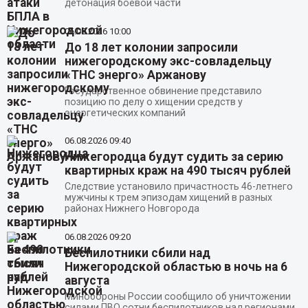
детонация боевой части
06.08.2026
10:00
До 18 лет колонии запросили
нижегородскому экс-совладельцу
«ТНС энерго» Аржанову
Государственное обвинение представило
позицию по делу о хищении средств у
энергетических компаний
06.08.2026
09:40
Нижегородца будут судить за серию
квартирных краж на 490 тысяч рублей
Следствие установило причастность 46-летнего
мужчины к трем эпизодам хищений в разных
районах Нижнего Новгорода
06.08.2026
09:20
Беспилотники сбили над
Нижегородской областью в ночь на 6
августа
Минобороны России сообщило об уничтожении
силами ПВО сотни беспилотников над регионами