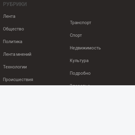
РУБРИКИ
Лента
Транспорт
Общество
Спорт
Политика
Недвижимость
Лента мнений
Культура
Технологии
Подробно
Происшествия
Здоровье
Экономика
ПОДПИСКА
Подпишись на рассылку NEWSROOM24
и будь
в курсе новостей в своём городе: