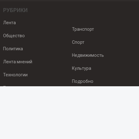
РУБРИКИ
Лента
Транспорт
Общество
Спорт
Политика
Недвижимость
Лента мнений
Культура
Технологии
Подробно
Происшествия
Здоровье
Экономика
ПОДПИСКА
Подпишись на рассылку NEWSROOM24
и будь
в курсе новостей в своём городе: