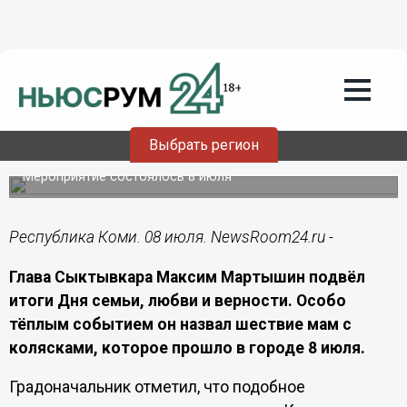
События
08.07.2026
20:30
Шествие мам с колясками стало
Выбрать регион
украшением Дня семьи в Сыктывкаре
Мероприятие состоялось 8 июля
Республика Коми. 08 июля. NewsRoom24.ru -
Глава Сыктывкара Максим Мартышин подвёл
итоги Дня семьи, любви и верности. Особо
тёплым событием он назвал шествие мам с
колясками, которое прошло в городе 8 июля.
Градоначальник отметил, что подобное