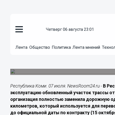
Транспорт
четверг 06 августа 23:01
07.07.2026
17:40
В Коми раньше срока завершил
Лента
Общество
Политика
Лента мнений
Техно
Язель – Тыдор
На шестикилометровом участке Язель – Тыдор 
обочины за счет нацпроекта.
Республика Коми. 07 июля. NewsRoom24.ru -
В Ре
эксплуатацию обновленный участок трассы от
организация полностью заменила дорожную о
километров, который используется для перево
до официальной даты по контракту (15 октября