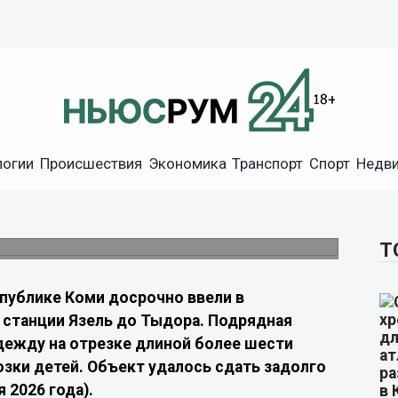
и ремонт участка дороги
логии
Происшествия
Экономика
Транспорт
Спорт
Недв
уложили новый асфальт и укрепили
Т
спублике Коми досрочно ввели в
 станции Язель до Тыдора. Подрядная
дежду на отрезке длиной более шести
зки детей. Объект удалось сдать задолго
 2026 года).