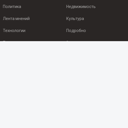
Политика
Недвижимость
Лента мнений
Культура
Технологии
Подробно
Происшествия
Здоровье
Экономика
Арктика
ПОДПИСКА
Подпишись на рассылку NEWSROOM24
и будь
в курсе новостей в своём городе:
Подписаться