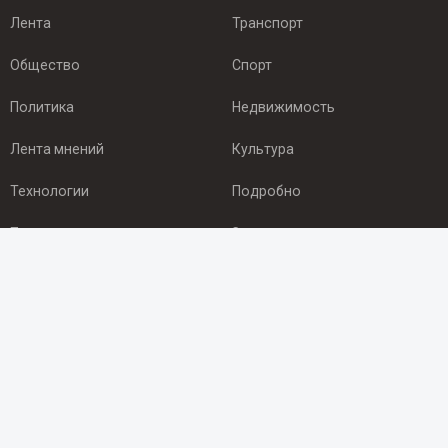
Лента
Транспорт
Общество
Спорт
Политика
Недвижимость
Лента мнений
Культура
Технологии
Подробно
Происшествия
Здоровье
Экономика
Арктика
ПОДПИСКА
Подпишись на рассылку NEWSROOM24
и будь
в курсе новостей в своём городе: