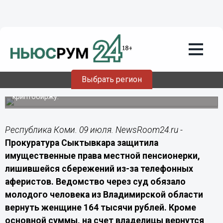
Общество
09.07.2026
09:20
Прокуратура Сыктывкара отсудила
деньги у дроппера для обманутой
пенсионерки
Суд взыскал с 22-летнего жителя Владимира
Выбрать регион
похищенные 164 тысячи рублей и проценты. Иск подан
после того, как женщина вложила их в несуществующую
криптобиржу.
Республика Коми. 09 июля. NewsRoom24.ru -
Прокуратура Сыктывкара защитила
имущественные права местной пенсионерки,
лишившейся сбережений из-за телефонных
аферистов. Ведомство через суд обязало
молодого человека из Владимирской области
вернуть женщине 164 тысячи рублей. Кроме
основной суммы, на счет владелицы вернутся