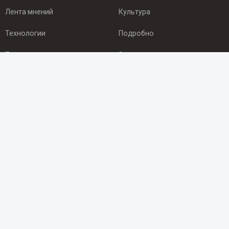
Лента мнений
Культура
Технологии
Подробно
Происшествия
Здоровье
Экономика
Арктика
ПОДПИСКА
Подпишись на рассылку NEWSROOM24
и будь
в курсе новостей в своём городе:
Подписаться
© 2012 - 2025 ООО "Ньюсрум" (ИА Newsroom24 (Ньюсрум24).
Учредитель — ООО "Ньюсрум"
Свидетельство о регистрации СМИ ИА № ФС 77 - 45920 от 22.07.2011г.