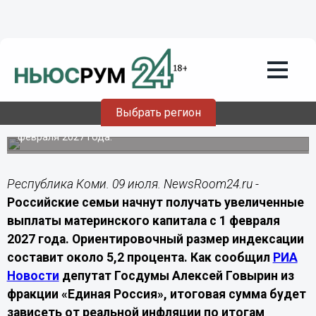
Общество
09.07.2026
10:20
Жителям Коми рассказали, когда в
России проиндексируют материнский
капитал
Выбрать регион
Материнский капитал в России вырастет на 5,2% с
февраля 2027 года.
Республика Коми. 09 июля. NewsRoom24.ru -
Российские семьи начнут получать увеличенные
выплаты материнского капитала с 1 февраля
2027 года. Ориентировочный размер индексации
составит около 5,2 процента. Как сообщил
РИА
Новости
депутат Госдумы Алексей Говырин из
фракции «Единая Россия», итоговая сумма будет
зависеть от реальной инфляции по итогам