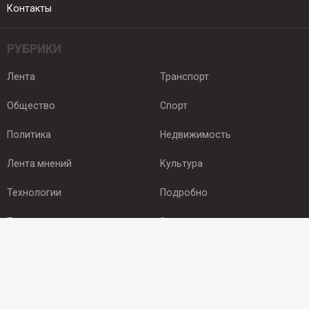
Контакты
РУБРИКИ
Лента
Транспорт
Общество
Спорт
Политика
Недвижимость
Лента мнений
Культура
Технологии
Подробно
Происшествия
Здоровье
Экономика
Арктика
ПОДПИСКА
Подпишись на рассылку NEWSROOM24
и будь