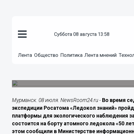
Арктика
суббота 08 августа 13:58
08.07.2026
16:20
Экспедиция «Ледокол знаний» 
Лента
Общество
Политика
Лента мнений
Техно
платформу для изучения Аркти
Эксперимент на Северном полюсе поможет соз
мониторинга высоких широт
Мурманск. 08 июля. NewsRoom24.ru -
Во время с
экспедиции Росатома «Ледокол знаний» прой
платформы для экологического наблюдения за
состоится на борту атомного ледокола «50 ле
этом сообщили в Министерстве информационн