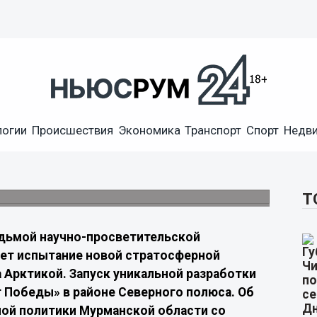
протестирует новую
логии
Происшествия
Экономика
Транспорт
Спорт
Недв
ки
дать независимую систему экологического
Т
едьмой научно-просветительской
дет испытание новой стратосферной
 Арктикой. Запуск уникальной разработки
т Победы» в районе Северного полюса. Об
ой политики Мурманской области со