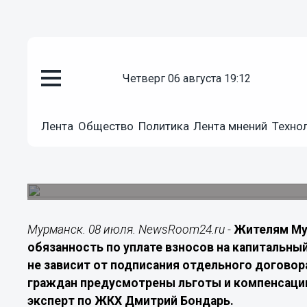
Экономика
четверг 06 августа 19:12
08.07.2026
22:00
Жителям Мурманской области 
Лента
Общество
Политика
Лента мнений
Техно
платить за капремонт
Некоторые категории собственников жилья име
компенсации расходов
Мурманск. 08 июля. NewsRoom24.ru -
Жителям Му
обязанность по уплате взносов на капитальны
не зависит от подписания отдельного договор
граждан предусмотрены льготы и компенсации.
эксперт по ЖКХ Дмитрий Бондарь.