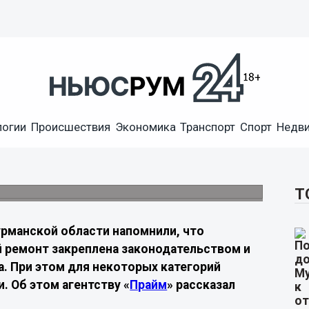
объяснили, кто может не
логии
Происшествия
Экономика
Транспорт
Спорт
Недв
ют право на освобождение от взносов или
Т
рманской области напомнили, что
й ремонт закреплена законодательством и
а. При этом для некоторых категорий
 Об этом агентству «
Прайм
» рассказал