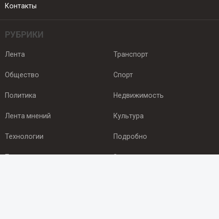
Контакты
РУБРИКИ
Лента
Транспорт
Общество
Спорт
Политика
Недвижимость
Лента мнений
Культура
Технологии
Подробно
Происшествия
Здоровье
Экономика
Арктика
ПОДПИСКА
Подпишись на рассылку NEWSROOM24
и будь