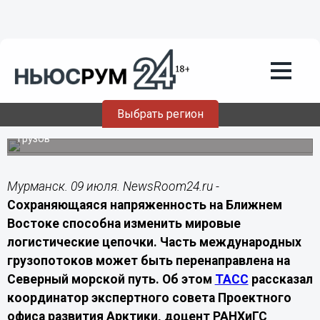
Экономика
09.07.2026
09:20
Ближневосточный кризис может
увеличить интерес к Северному
морскому пути
Выбрать регион
По мнению эксперта, азиатские страны могут активнее
использовать арктический маршрут для перевозки
грузов
Мурманск. 09 июля. NewsRoom24.ru -
Сохраняющаяся напряженность на Ближнем
Востоке способна изменить мировые
логистические цепочки. Часть международных
грузопотоков может быть перенаправлена на
Северный морской путь. Об этом
ТАСС
рассказал
координатор экспертного совета Проектного
офиса развития Арктики, доцент РАНХиГС