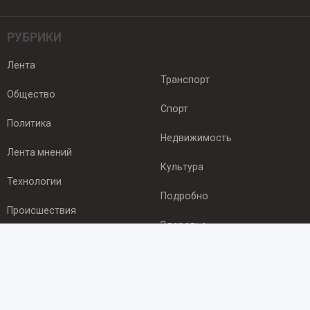
РУБРИКИ
Лента
Транспорт
Общество
Спорт
Политика
Недвижимость
Лента мнений
Культура
Технологии
Подробно
Происшествия
Здоровье
Экономика
ПОДПИСКА
Подпишись на рассылку NEWSROOM24
и будь
в курсе новостей в своём городе: