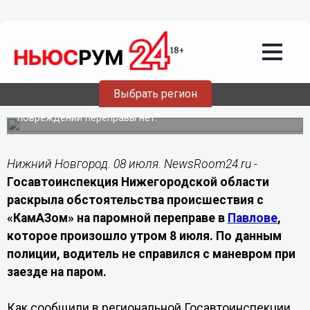
08.07.2026
21:40
Стали известны подробности ДТП с
«КамАЗом» на паромной переправе в
Павлове
Выбрать регион
В Госавтоинспекции рассказали, что грузовик задел
ограждение при въезде на паром. Пострадавших и
повреждений переправы нет.
Нижний Новгород. 08 июля. NewsRoom24.ru -
Госавтоинспекция Нижегородской области
раскрыла обстоятельства происшествия с
«КамАЗом» на паромной переправе в
Павлове
,
которое произошло утром 8 июля. По данным
полиции, водитель не справился с маневром при
заезде на паром.
Как сообщили в региональной Госавтоинспекции,