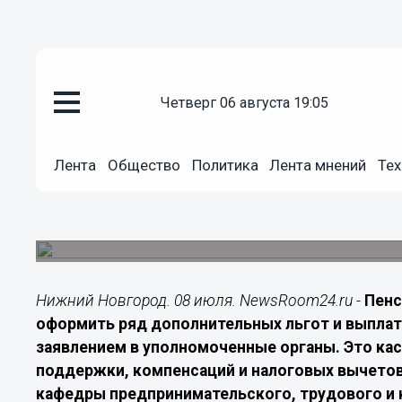
Экономика
четверг 06 августа 19:05
08.07.2026
17:20
Пенсионерам Нижегородской об
Лента
Общество
Политика
Лента мнений
Тех
получить дополнительные льг
Нижегородцам напомнили, что часть мер социа
после подачи заявления
Нижний Новгород. 08 июля. NewsRoom24.ru -
Пенс
оформить ряд дополнительных льгот и выплат
заявлением в уполномоченные органы. Это ка
поддержки, компенсаций и налоговых вычетов
кафедры предпринимательского, трудового и 