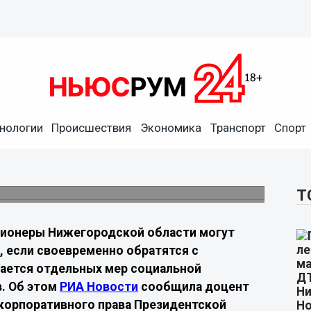
ласти рассказали, как
нологии
Происшествия
Экономика
Транспорт
Спорт
оты
льной поддержки предоставляется только
Т
ионеры Нижегородской области могут
, если своевременно обратятся с
сается отдельных мер социальной
. Об этом
РИА Новости
сообщила доцент
корпоративного права Президентской