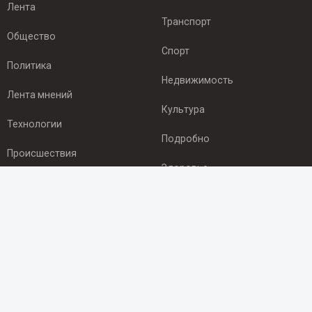
Лента
Транспорт
Общество
Спорт
Политика
Недвижимость
Лента мнений
Культура
Технологии
Подробно
Происшествия
Здоровье
Экономика
ПОДПИСКА
Подпишись на рассылку NEWSROOM24
и будь
в курсе новостей в своём городе:
Подписаться