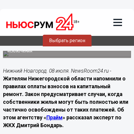
Экономика
08.07.2026
18:00
Нижегородцам объяснили, когда
можно не платить за капремонт
Обязанность по оплате распространяется на
Выбрать регион
большинство собственников жилья, однако для
отдельных категорий предусмотрены льготы и
исключения
Нижний Новгород. 08 июля. NewsRoom24.ru -
Жителям Нижегородской области напомнили о
правилах оплаты взносов на капитальный
ремонт. Закон предусматривает случаи, когда
собственники жилья могут быть полностью или
частично освобождены от таких платежей. Об
этом агентству «
Прайм
» рассказал эксперт по
ЖКХ Дмитрий Бондарь.