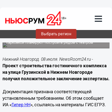
Подробно
08.07.2026
17:00
Проект нижегородской гостиницы на
Грузинской успешно прошел
экспертизу
Выбрать регион
Гостиничный комплекс с офисами и подземной
парковкой планируют построить рядом с театром
Нижний Новгород. 08 июля. NewsRoom24.ru -
Проект строительства гостиничного комплекса
на улице Грузинской в Нижнем Новгороде
получил положительное заключение экспертизы.
Документация признана соответствующей
установленным требованиям. Об этом сообщает
ИА «
Гипер НН
», ссылаясь на материалы ГИС ЕГРЗ.