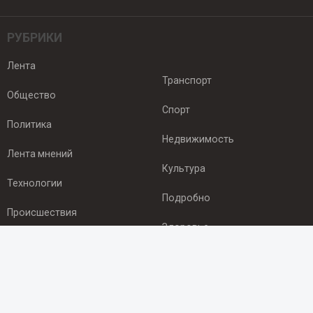
РУБРИКИ
Лента
Транспорт
Общество
Спорт
Политика
Недвижимость
Лента мнений
Культура
Технологии
Подробно
Происшествия
Здоровье
Экономика
ПОДПИСКА
Подпишись на рассылку NEWSROOM24
и будь
в курсе новостей в своём городе: