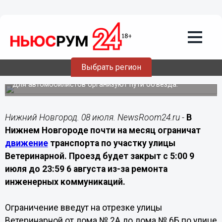
Транспорт
08.07.2026
21:15
Улицу Ветеринарную частично
перекроют в Нижнем Новгороде до 6
августа
Выбрать регион
Ограничения связаны с ремонтом инженерных сетей.
Для автомобилистов организуют пути объезда.
Нижний Новгород. 08 июля. NewsRoom24.ru -
В
Нижнем Новгороде почти на месяц ограничат
движение
транспорта по участку улицы
Ветеринарной. Проезд будет закрыт с 5:00 9
июля до 23:59 6 августа из-за ремонта
инженерных коммуникаций.
Ограничение введут на отрезке улицы
Ветеринарной от дома № 2А до дома № 6Б по улице