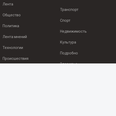
Лента
Транспорт
Общество
Спорт
Политика
Недвижимость
Лента мнений
Культура
Технологии
Подробно
Происшествия
Здоровье
Экономика
ПОДПИСКА
Подпишись на рассылку NEWSROOM24
и будь
в курсе новостей в своём городе:
Подписаться