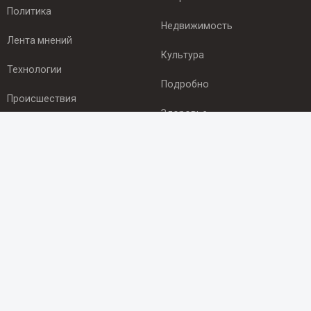
Политика
Недвижимость
Лента мнений
Культура
Технологии
Подробно
Происшествия
Здоровье
Экономика
ПОДПИСКА
Подпишись на рассылку NEWSROOM24
и будь
в курсе новостей в своём городе:
Подписаться
© 2012 - 2025 ООО "Ньюсрум" (ИА Newsroom24 (Ньюсрум24).
Учредитель — ООО "Ньюсрум"