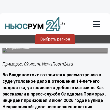
Происшествия
09.07.2026
06:20
Подростка из Владивостока будут
судить за нападение с газом на
женщину
Выбрать регион
14‑летнего школьника будут судить за применение
аэрозольного средства в магазине на улице
Некрасовской.
Приморье. 09 июля. NewsRoom24.ru -
Во Владивостоке готовится к рассмотрению в
суде уголовное дело в отношении 14‑летнего
подростка, устроившего дебош в магазине. Как
рассказали в пресс‑службе Следкома Приморья,
инцидент произошёл 3 июня 2026 года на улице
Некрасовской: двое несовершеннолетних