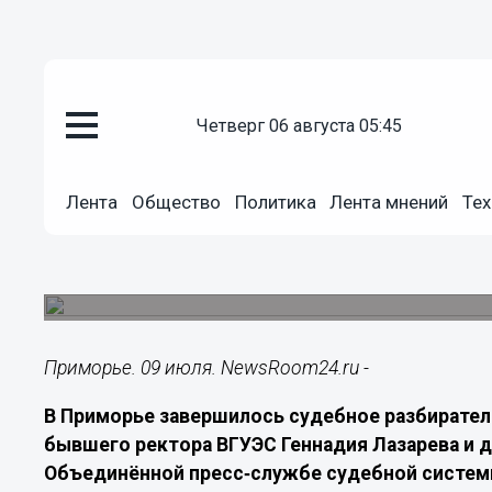
Происшествия
четверг 06 августа 05:45
09.07.2026
08:00
Имущество экс-ректора ВГУЭС
Лента
Общество
Политика
Лента мнений
Тех
государству
Приморский краевой суд оставил без изменени
экс‑ректора ВГУЭС.
Приморье. 09 июля. NewsRoom24.ru -
В Приморье завершилось судебное разбирател
бывшего ректора ВГУЭС Геннадия Лазарева и д
Объединённой пресс‑службе судебной систем