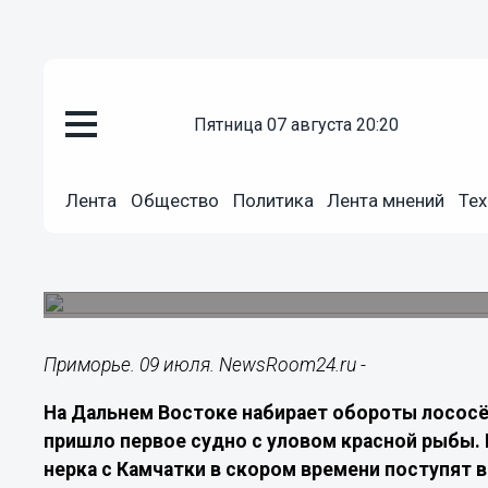
пятница 07 августа 20:20
Экономика
09.07.2026
10:20
Лента
Общество
Политика
Лента мнений
Тех
Первое судно с красной рыбой
Приморье
В ближайшие дни горбуша и нерка появятся на 
Приморье. 09 июля. NewsRoom24.ru -
На Дальнем Востоке набирает обороты лососё
пришло первое судно с уловом красной рыбы. К
нерка с Камчатки в скором времени поступят в