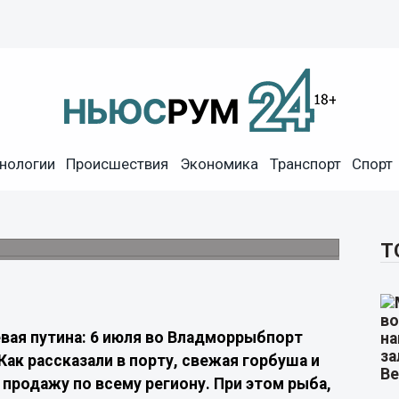
нологии
Происшествия
Экономика
Транспорт
Спорт
 свежего улова прибыло в
прилавках Дальнего Востока.
Т
вая путина: 6 июля во Владморрыбпорт
ак рассказали в порту, свежая горбуша и
 продажу по всему региону. При этом рыба,