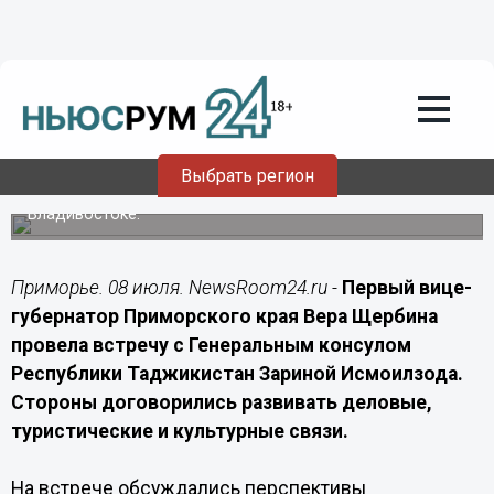
Политика
08.07.2026
14:50
Приморье и Таджикистан
договорились о расширении
сотрудничества
Выбрать регион
Стороны обсудили инвестпроекты, прямое
авиасообщение и открытие представительства во
Владивостоке.
Приморье. 08 июля. NewsRoom24.ru -
Первый вице-
губернатор Приморского края Вера Щербина
провела встречу с Генеральным консулом
Республики Таджикистан Зариной Исмоилзода.
Стороны договорились развивать деловые,
туристические и культурные связи.
На встрече обсуждались перспективы