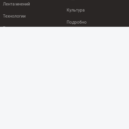
Лента мнений
Культура
Технологии
Подробно
Происшествия
Здоровье
Экономика
ПОДПИСКА
Подпишись на рассылку NEWSROOM24
и будь
в курсе новостей в своём городе:
Подписаться
© 2012 - 2025 ООО "Ньюсрум" (ИА Newsroom24 (Ньюсрум24).
Учредитель — ООО "Ньюсрум"
Свидетельство о регистрации СМИ ИА № ФС 77 - 45920 от 22.07.2011г.
выдано Федеральной службой по надзору в сфере связи,
информационных технологий и массовый коммуникаций.