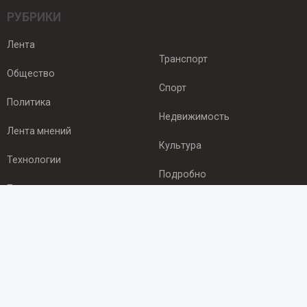
РУБРИКИ
Лента
Транспорт
Общество
Спорт
Политика
Недвижимость
Лента мнений
Культура
Технологии
Подробно
Происшествия
Здоровье
Экономика
ПОДПИСКА
Подпишись на рассылку NEWSROOM24
и будь
в курсе новостей в своём городе: