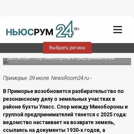
Общество
09.07.2026
02:00
Дело о возврате участков МО РФ в
бухте Улисс вернётся на пересмотр
Выбрать регион
Арбитражный суд Приморского края повторно
рассмотрит спор Минобороны и предпринимателей.
Приморье. 09 июля. NewsRoom24.ru -
В Приморье возобновится разбирательство по
резонансному делу о земельных участках в
районе бухты Улисс. Спор между Минобороны и
группой предпринимателей тянется с 2025 года:
ведомство настаивает на возврате земель,
ссылаясь на документы 1930‑х годов, а