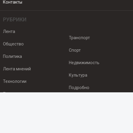
Контакты
РУБРИКИ
Лента
Транспорт
Общество
Спорт
Политика
Недвижимость
Лента мнений
Культура
Технологии
Подробно
Происшествия
Здоровье
Экономика
ПОДПИСКА
Подпишись на рассылку NEWSROOM24
и будь
в курсе новостей в своём городе: