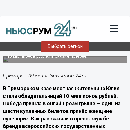
Общество
09.07.2026
04:00
Жительница Приморья выиграла в
лотерею 10 млн, указав даты
рождения близких
Выбрать регион
Жительница Приморского края Юлия выиграла
10 миллионов рублей в онлайн‑лотерее.
Приморье. 09 июля. NewsRoom24.ru -
В Приморском крае местная жительница Юлия
стала обладательницей 10 миллионов рублей.
Победа пришла в онлайн‑розыгрыше — один из
шести купленных билетов принёс женщине
суперприз. Как рассказали в пресс‑службе
бренда всероссийских государственных