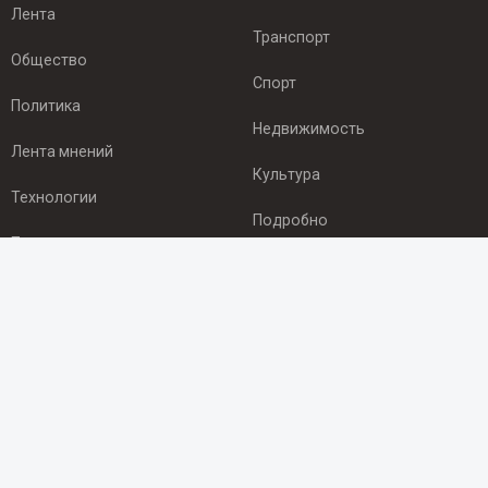
Лента
Транспорт
Общество
Спорт
Политика
Недвижимость
Лента мнений
Культура
Технологии
Подробно
Происшествия
Здоровье
Экономика
ПОДПИСКА
Подпишись на рассылку NEWSROOM24
и будь
в курсе новостей в своём городе:
Подписаться