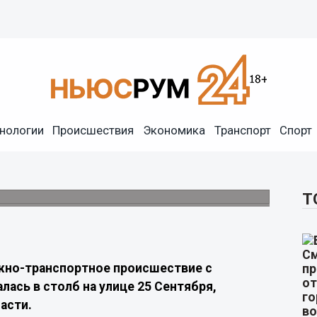
нологии
Происшествия
Экономика
Транспорт
Спорт
ась в столб на улице 25
Т
жно-транспортное происшествие с
лась в столб на улице 25 Сентября,
асти.