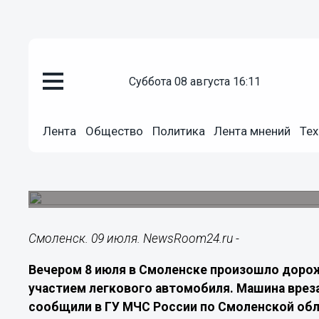
суббота 08 августа 16:11
Происшествия
09.07.2026
09:20
Лента
Общество
Политика
Лента мнений
Тех
В Смоленске легковушка врезал
Сентября
ДТП произошло вечером 8 июля
Смоленск. 09 июля. NewsRoom24.ru -
Вечером 8 июля в Смоленске произошло доро
участием легкового автомобиля. Машина вреза
сообщили в ГУ МЧС России по Смоленской обл