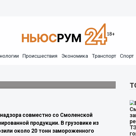
ь ввезти 20 тонн сала под
нологии
Происшествия
Экономика
Транспорт
Спорт
жили почти 20 тонн продукции животного
Т
знадзора совместно со Смоленской
ированной продукции. В грузовике из
зили около 20 тонн замороженного