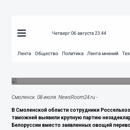
Подробно
четверг 06 августа 23:44
08.07.2026
18:00
В Смоленскую область пыталис
Лента
Общество
Политика
Лента мнений
Тех
видом овощей
Вместо заявленных овощей в грузовике обнару
происхождения
Смоленск. 08 июля. NewsRoom24.ru -
В Смоленской области сотрудники Россельхо
таможней выявили крупную партию незадеклар
Белоруссии вместо заявленных овощей перево