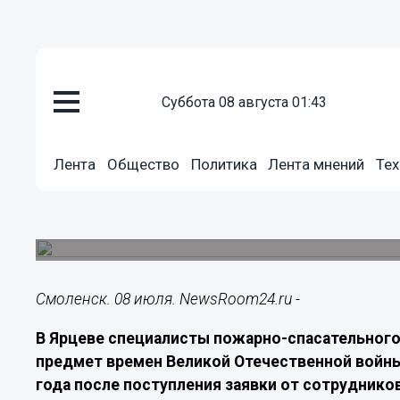
Подробно
суббота 08 августа 01:43
08.07.2026
20:40
В Ярцеве уничтожили боеприпа
Лента
Общество
Политика
Лента мнений
Тех
Отечественной войны
Спасатели ликвидировали обнаруженный взры
Литейной
Смоленск. 08 июля. NewsRoom24.ru -
В Ярцеве специалисты пожарно-спасательног
предмет времен Великой Отечественной войны
года после поступления заявки от сотруднико