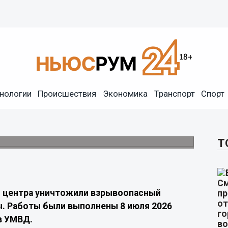
с времен Великой
нологии
Происшествия
Экономика
Транспорт
Спорт
воопасный предмет в районе улицы
Т
о центра уничтожили взрывоопасный
. Работы были выполнены 8 июля 2026
в УМВД.