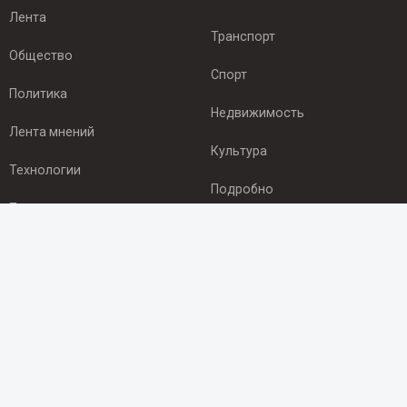
Лента
Транспорт
Общество
Спорт
Политика
Недвижимость
Лента мнений
Культура
Технологии
Подробно
Происшествия
Здоровье
Экономика
ПОДПИСКА
Подпишись на рассылку NEWSROOM24
и будь
в курсе новостей в своём городе: