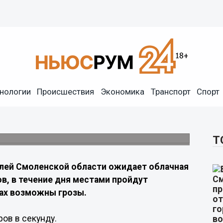
 и грозы в Смоленской
нологии
Происшествия
Экономика
Транспорт
Спорт
 погода, местами пройдут кратковременные
Т
лей Смоленской области ожидает облачная
ов, в течение дня местами пройдут
ах возможны грозы.
ов в секунду.