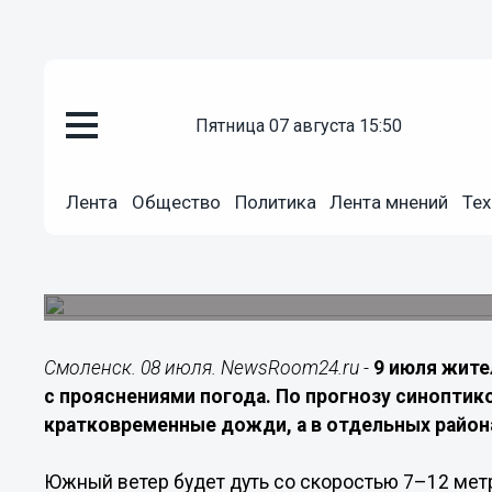
Общество
пятница 07 августа 15:50
08.07.2026
21:40
Синоптики прогнозируют дожди
Лента
Общество
Политика
Лента мнений
Тех
области 9 июля
В регионе ожидается облачная с прояснениями
осадки
Смоленск. 08 июля. NewsRoom24.ru -
9 июля жите
с прояснениями погода. По прогнозу синоптик
кратковременные дожди, а в отдельных район
Южный ветер будет дуть со скоростью 7–12 метр