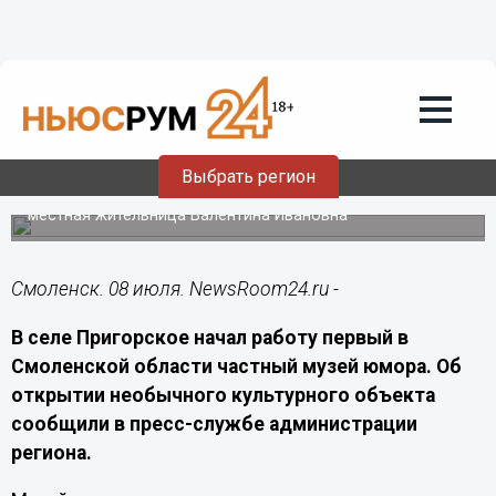
Общество
08.07.2026
19:40
В смоленском селе Пригорское
появился музей юмора
Выбрать регион
Необычное частное культурное пространство создала
местная жительница Валентина Ивановна
Смоленск. 08 июля. NewsRoom24.ru -
В селе Пригорское начал работу первый в
Смоленской области частный музей юмора. Об
открытии необычного культурного объекта
сообщили в пресс-службе администрации
региона.