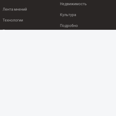
Недвижимость
Лента мнений
Культура
Технологии
Подробно
Происшествия
Здоровье
Экономика
ПОДПИСКА
Подпишись на рассылку NEWSROOM24
и будь
в курсе новостей в своём городе:
Подписаться
© 2012 - 2025 ООО "Ньюсрум" (ИА Newsroom24 (Ньюсрум24).
Учредитель — ООО "Ньюсрум"
Свидетельство о регистрации СМИ ИА № ФС 77 - 45920 от 22.07.2011г.