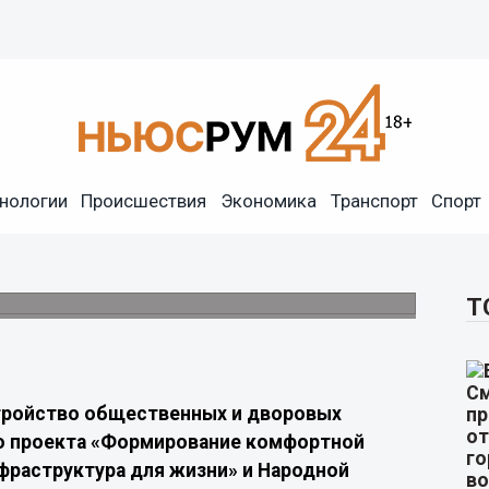
нологии
Происшествия
Экономика
Транспорт
Спорт
строят 70 общественных
 муниципалитетах региона
Т
тройство общественных и дворовых
ого проекта «Формирование комфортной
фраструктура для жизни» и Народной