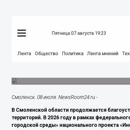
пятница 07 августа 19:23
Общество
08.07.2026
18:40
Лента
Общество
Политика
Лента мнений
Тех
В Смоленской области благоу
пространств в 2026 году
Работы по федеральному проекту идут во всех
Смоленск. 08 июля. NewsRoom24.ru -
В Смоленской области продолжается благоус
территорий. В 2026 году в рамках федеральн
городской среды» национального проекта «Ин