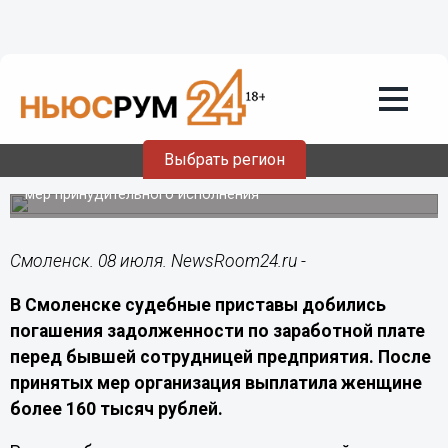
Общество
08.07.2026
22:00
В Смоленске приставы взыскали с
работодателя 160 тысяч рублей долга
по зарплате
Выбрать регион
Бывшая сотрудница предприятия получила
невыплаченную заработную плату после применения
мер принудительного исполнения
Смоленск. 08 июля. NewsRoom24.ru -
В Смоленске судебные приставы добились
погашения задолженности по заработной плате
перед бывшей сотрудницей предприятия. После
принятых мер организация выплатила женщине
более 160 тысяч рублей.