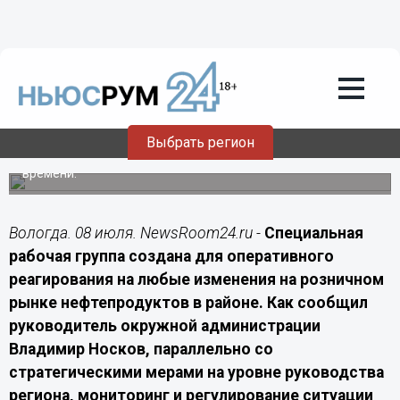
Подробно
08.07.2026
18:20
В Великоустюгском округе
сформировали оперативный штаб по
контролю за топливом
Выбрать регион
Местные власти начали отслеживать обстановку на
автозаправках муниципалитета в режиме реального
времени.
Вологда. 08 июля. NewsRoom24.ru -
Специальная
рабочая группа создана для оперативного
реагирования на любые изменения на розничном
рынке нефтепродуктов в районе. Как сообщил
руководитель окружной администрации
Владимир Носков, параллельно со
стратегическими мерами на уровне руководства
региона, мониторинг и регулирование ситуации