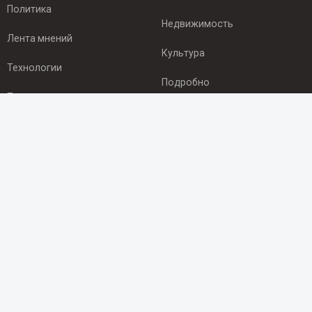
Политика
Недвижимость
Лента мнений
Культура
Технологии
Подробно
Происшествия
Здоровье
Экономика
ПОДПИСКА
Подпишись на рассылку NEWSROOM24
и будь
в курсе новостей в своём городе:
Подписаться
© 2012 - 2025 ООО "Ньюсрум" (ИА Newsroom24 (Ньюсрум24).
Учредитель — ООО "Ньюсрум"