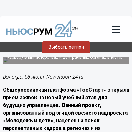
Подробно
08.07.2026
22:20
Вологодской молодежи откроют двери
в федеральные ведомства
Выбрать регион
Объявлен конкурсный отбор на специальную практику
для активных жителей региона, готовых построить
карьеру в министерствах и центральных органах власти.
Вологда. 08 июля. NewsRoom24.ru -
Общероссийская платформа «ГосСтарт» открыла
прием заявок на новый учебный этап для
будущих управленцев. Данный проект,
организованный под эгидой свежего нацпроекта
«Молодежь и дети», нацелен на поиск
перспективных кадров в регионах и их