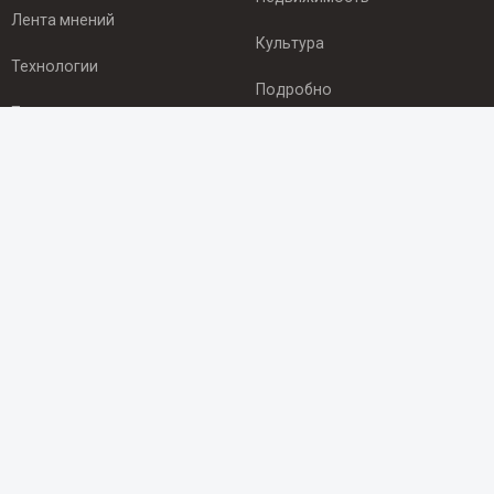
Лента мнений
Культура
Технологии
Подробно
Происшествия
Здоровье
Экономика
ПОДПИСКА
Подпишись на рассылку NEWSROOM24
и будь
в курсе новостей в своём городе:
Подписаться
© 2012 - 2025 ООО "Ньюсрум" (ИА Newsroom24 (Ньюсрум24).
Учредитель — ООО "Ньюсрум"
Свидетельство о регистрации СМИ ИА № ФС 77 - 45920 от 22.07.2011г.
выдано Федеральной службой по надзору в сфере связи,