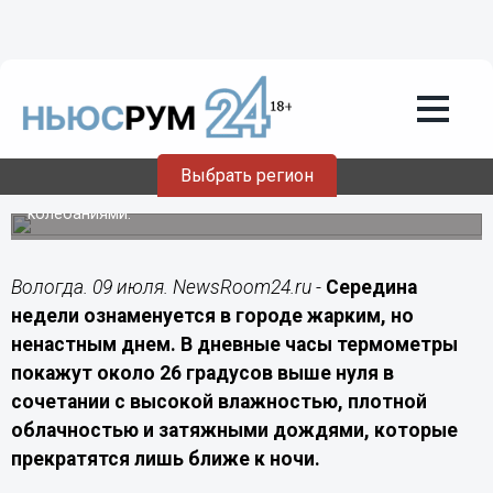
Подробно
09.07.2026
08:00
Июльский зной и ливни накроют
Вологодчину
Метеорологи предупреждают о кардинальной смене
погодных условий в областной столице 9 июля,
Выбрать регион
горожанам придется столкнуться с обильными
осадками, шквалистым ветром и геомагнитными
колебаниями.
Вологда. 09 июля. NewsRoom24.ru -
Середина
недели ознаменуется в городе жарким, но
ненастным днем. В дневные часы термометры
покажут около 26 градусов выше нуля в
сочетании с высокой влажностью, плотной
облачностью и затяжными дождями, которые
прекратятся лишь ближе к ночи.