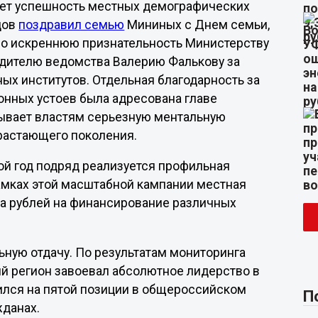
ает успешность местных демографических
дов
поздравил семью
Мининых с Днем семьи,
ло искреннюю признательность Министерству
одителю ведомства Валерию Фалькову за
ых институтов. Отдельная благодарность за
онных устоев была адресована главе
зывает властям серьезную ментальную
растающего поколения.
рой год подряд реализуется профильная
рамках этой масштабной кампании местная
а рублей на финансирование различных
ную отдачу. По результатам мониторинга
ий регион завоевал абсолютное лидерство в
ился на пятой позиции в общероссийском
П
жданах.