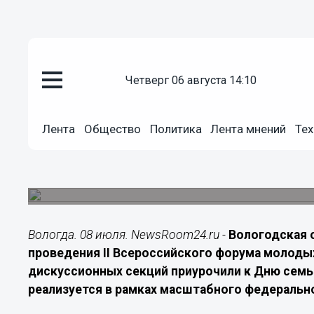
Политика
четверг 06 августа 14:10
08.07.2026
20:00
Союзы молодых учащихся со в
вологодский съезд
Лента
Общество
Политика
Лента мнений
Тех
В областной столице стартовало масштабное о
чествованию святых Петра и Февронии и наце
устоев.
Вологда. 08 июля. NewsRoom24.ru -
Вологодская 
проведения II Всероссийского форума молоды
дискуссионных секций приурочили к Дню семьи
реализуется в рамках масштабного федеральн