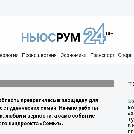
сей страны съехались на
нологии
Происшествия
Экономика
Транспорт
Спорт
бщероссийское мероприятие, приуроченное к
ленное на продвижение традиционных
Т
область превратилась в площадку для
х студенческих семей. Начало работы
, любви и верности, а само событие
ого нацпроекта «Семья».