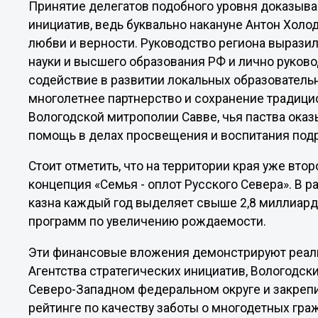
Принятие делегатов подобного уровня доказыв
инициатив, ведь буквально накануне Антон Холо
любви и верности. Руководство региона вырази
науки и высшего образования РФ и лично руков
содействие в развитии локальных образовательн
многолетнее партнерство и сохранение традици
Вологодской митрополии Савве, чья паства ока
помощь в делах просвещения и воспитания под
Стоит отметить, что на территории края уже вто
концепция «Семья - оплот Русского Севера». В 
казна каждый год выделяет свыше 2,8 миллиард
программ по увеличению рождаемости.
Эти финансовые вложения демонстрируют реаль
Агентства стратегических инициатив, Вологодск
Северо-Западном федеральном округе и закреп
рейтинге по качеству заботы о многодетных гра