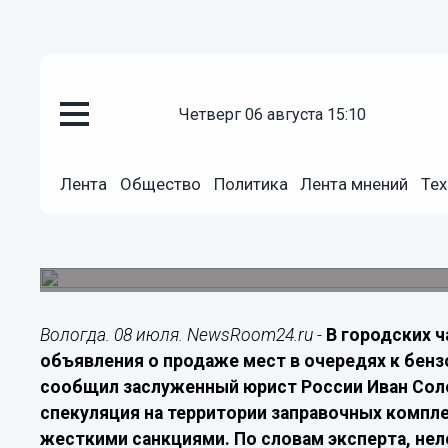
Подробно
четверг 06 августа 15:10
08.07.2026
19:00
В Вологде перекупщикам мест 
Лента
Общество
Политика
Лента мнений
Тех
пригрозили уголовными делам
Юрист Иван Соловьев разъяснил правовые посл
автозаправках.
Вологда. 08 июля. NewsRoom24.ru -
В городских 
объявления о продаже мест в очередях к бензо
сообщил заслуженный юрист России Иван Сол
спекуляция на территории заправочных компл
жесткими санкциями. По словам эксперта, не