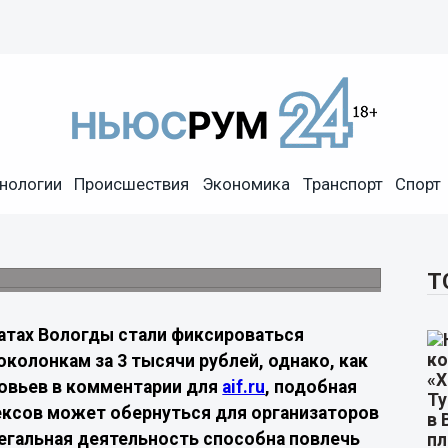
в очередях на АЗС
нологии
Происшествия
Экономика
Транспорт
Спорт
и
едствия теневого бизнеса на
Т
чатах Вологды стали фиксироваться
колонкам за 3 тысячи рублей, однако, как
овьев в комментарии для
aif.ru
, подобная
ексов может обернуться для организаторов
легальная деятельность способна повлечь