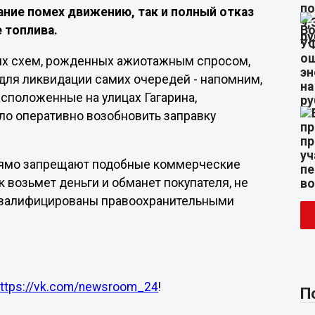
ание помех движению, так и полный отказ
е топлива.
ых схем, рожденных ажиотажным спросом,
ля ликвидации самих очередей - напомним,
асположенные на улицах Гагарина,
ло оперативно возобновить заправку
рямо запрещают подобные коммерческие
 возьмет деньги и обманет покупателя, не
т квалифицированы правоохранительными
https://vk.com/newsroom_24
!
П