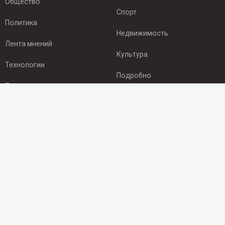
Общество
Спорт
Политика
Недвижимость
Лента мнений
Культура
Технологии
Подробно
Происшествия
Здоровье
Экономика
ПОДПИСКА
Подпишись на рассылку NEWSROOM24
и будь
в курсе новостей в своём городе:
Подписаться