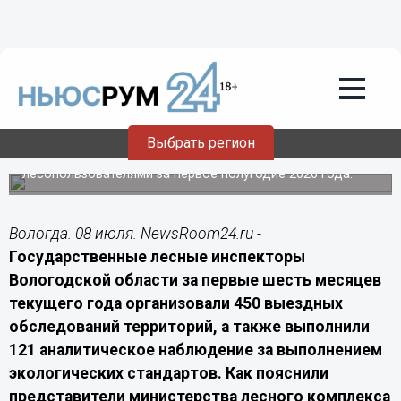
Подробно
08.07.2026
20:20
Инспекторы Минлеса Вологодчины
провели 450 скрытых проверок
лесного фонда
Выбрать регион
Профильное ведомство подвело итоги надзорных
мероприятий без прямого взаимодействия с
лесопользователями за первое полугодие 2026 года.
Вологда. 08 июля. NewsRoom24.ru -
Государственные лесные инспекторы
Вологодской области за первые шесть месяцев
текущего года организовали 450 выездных
обследований территорий, а также выполнили
121 аналитическое наблюдение за выполнением
экологических стандартов. Как пояснили
представители министерства лесного комплекса